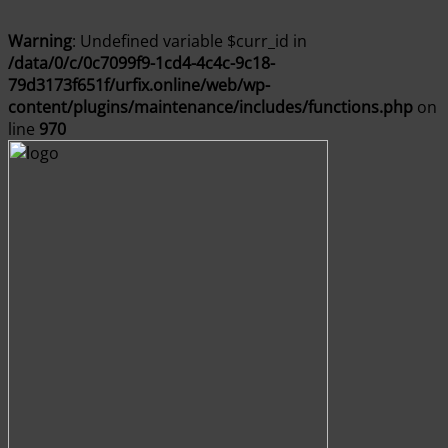
Warning
: Undefined variable $curr_id in
/data/0/c/0c7099f9-1cd4-4c4c-9c18-
79d3173f651f/urfix.online/web/wp-
content/plugins/maintenance/includes/functions.php
on
line
970