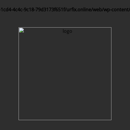
-1cd4-4c4c-9c18-79d3173f651f/urfix.online/web/wp-content