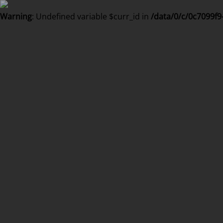
Warning
: Undefined variable $curr_id in
/data/0/c/0c7099f9